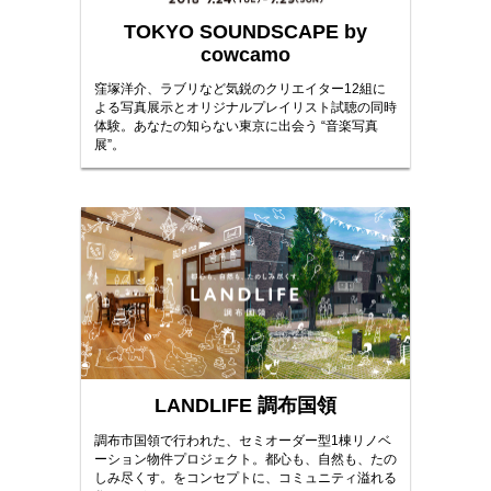
TOKYO SOUNDSCAPE by
cowcamo
窪塚洋介、ラブリなど気鋭のクリエイター12組に
よる写真展示とオリジナルプレイリスト試聴の同時
体験。あなたの知らない東京に出会う “音楽写真
展”。
LANDLIFE 調布国領
調布市国領で行われた、セミオーダー型1棟リノベ
ーション物件プロジェクト。都心も、自然も、たの
しみ尽くす。をコンセプトに、コミュニティ溢れる